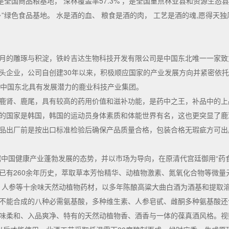
全国商品粮基地， 深林覆盖率57.3% ，是全国重点林业县和资源生态县 
乡”绿色食品基地。 水是酒的血、 粮食是酒的肉， 工艺是酒的魂,愿得
月的雕琢与积淀，铁岭吉达生物科技开发有限公司是中国东北唯一一家致
头企业，公司自创建30年以来，积极顺应国家的产业发展方向并紧密依
为中国东北具有发展潜力的鹿业科技产业集团。
鹿肾、鹿尾，具有较高的药用价值和滋补功能，是药中之王，补品中的上
的国家是韩国，韩国的运动员身体素质和体能世界有名，这也更突显了鹿
品出厂前是按出口标准检验后确保产品质量合格，包装合格无瑕疵方可出
依据中国健康产业蓬勃发展的态势，并以市场为导向，在原清代宫廷御用“药
已有260余年历史，萃取草本芳怡精华、动植物激素、氮氧化合物等微量
，人参等十余味天然动植物药材，以多年陈酿高粱大曲白酒为酒基和提取
不能合成的八种必需氨基酸，多种维生素、人参皂甙、雌酮多种氨基酸还
味柔和、入品爽净、特有的天然动植物香、酒香与一体的葆真酒风格。视