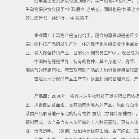
西丰县生态资源没有遭到破坏，年产粮食4.5亿公斤， 是
生动物保护协会授予“中国.鹿乡”之美誉，同时也是“柞蚕之
养生酒伴君一路远行 。中国.西丰
企业篇：
丰富物产是造化给予，蕴含的尊贵却是苍茫岁
端生物科技产品研发生产为一体的现代化省级农业化重点龙
业，做大做强特色产业，目前公司拥有员工80人，现已成
中国梅花鹿是世界上特有的物种，其全身是宝，鹿茸、
腺结节的理想药物。鹿茸及鹿副产品的人均消费使用量较高
吉达公司所属的产品生产车间是全封闭的管理方式，产
产品篇：
2000年，铁岭吉达生物科技开发有限公司
王、川野御鹿茸血酒、香辣鹿肉酱等系列产品。原配方距今
系类产品取自地产东北的特有物种-蚕蛾（亦称壮阳神虫）
精制而成。该产品含有人体所需的十八种氨基酸，更有人体
准，清澈透明，（类别）琥珀色高级养生酒。香气纯正、口