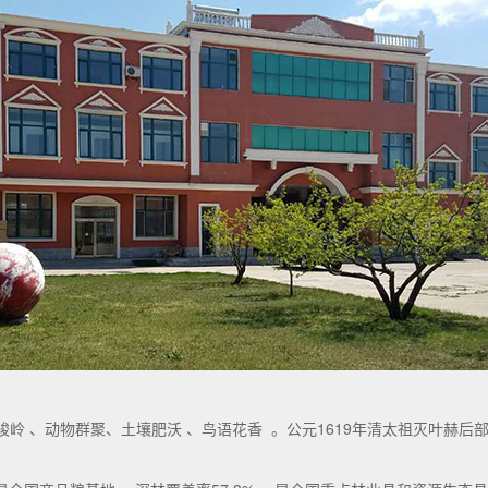
 、动物群聚、土壤肥沃 、鸟语花香 。公元1619年清太祖灭叶赫后部 