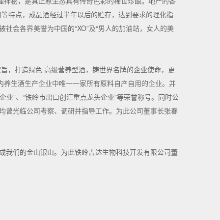
理神秘，是真正原生态具有传奇色彩的稀世珍酿。地产的各
口等特点，成品酒经过半年以后的贮存，达到要求的理化指
社会各界美誉为中国的“XO”及“男人的加油站，女人的美
宗旨，打造绿色 高级营养型酒，铸世界名牌的企业使命，更
内养生酒生产企业中唯一一家所有原料自产自用的企业。并
企业”、“铁岭市出口创汇重点龙头企业”等荣誉称号。同时公
均曾光临公司考察、调研并指导工作。为此公司董事长张春
成我们的金山银山。为此铁岭吉达生物科技开发有限公司董