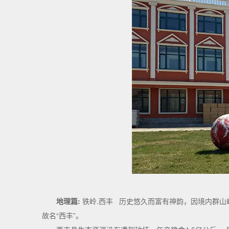
地理篇:
铁岭.西丰 历史悠久而富有神韵，因境内群山峻岭
故名“西丰”。