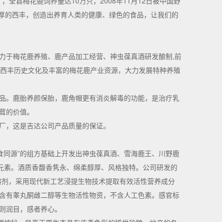
，全县梅花鹿饲养量达10万只，2008年11月12日被中国野
天独厚的西丰，创造出养育人类的健康、绿色的食品，让我们的
力于梅花鹿养殖、鹿产品加工经营、神虫葆真酒研发酿制,前
托西丰历史文化及丰富的梅花鹿产业资源，大力发展特种养殖
品。鹿胎养颜保胎，鹿角帽更有消炎解毒的功能，是治疗乳
茸的价值。
厂，这是吉达公司产品质量的保证。
食同源”的组方基础上开发出神虫葆真酒、雪海鹿王、川野鹿
元素。酒质香馥香隽永、绵柔醇厚、风格独特。公司研发的
溶剂，采用现代新工艺浸提生物技术提取有效活性营养成分
含有睾丸酮雌二醇等生物活性物资，不含人工色素。感官标
则润目，感者养心。