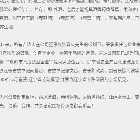
以后才能使用。此酒工艺采取低温零下20度酿制而成，候时应季，生成原
低温处理相结合，贮存，即-养酒，之后才能初具酒香药香醇厚，柔和爽
真酒、川野鹿王牌（鹿鞭酒）（鹿筋酒）（鹿茸血酒）、等系列产品，已被
的养生酒！
创建以来，所有吉达人在公司董事长张春庆先生的带领下，秉承责任与企业
报自然物华的恩赐，创百年企业，树百年品牌的远景，吉达公司现已成为国
了“铁岭市具成长型企业”.“优秀民营企业”，“辽宁省农业产业化重点龙头
原辽宁省委书记闻世震、省委书记张文岳、省长陈政高、副省长陈海波等
2009年5月喜获“辽宁省劳动模范”并受到辽宁省长陈政高的亲切接见，
人将沿着既定目标，乘风破浪，杨帆远航。豪情满怀的、让绿水青山，变
光、洽谈、合作，共享皇家围场传承之御鹿珍品！