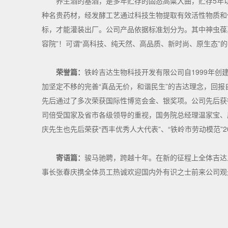
养生酒的基酒，是多年贮存的固态高粱大曲，贮存5年
种名贵药材，经发酵工艺通过科技生物提取有效活性物质和
标，才能灌装出厂。公司产品依据标准划分为。其中神虫葆
容院”！可谓“高科技、纯天然、高品质、新时尚、原生态”
荣誉篇：
铁岭吉达生物科技开发有限公司自1999年
加坚定不移的完善“真品无价，和谐民生”的吉达理念，回
先后通过了多次荣获国际性博览会金、银奖项。公司先后获得
司倍受国家及省市各级领导的重视，国务院总经理温家宝、
庆先生也先后荣获“西丰优秀人大代表”、“铁岭市劳动模范”
寄语篇：
骏马驰聘，跨越十年。在新的征程上全体吉达
事长张春庆携全体员工热诚欢迎国内外有识之士前来公司观